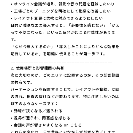
• オンライン会議が増え、背景や音の問題を軽減したいり
• 工場ごとのゾーニングを明確にして動線を改善したい
• レイアウト変更に柔軟に対応できるようにしたい
目的が曖昧なまま導入すると、「必要性を感じない」「かえ
って不便になった」といった反発が起こる可能性がありま
す。
「なぜ今導入するのか」「導入したことによりどんな効果を
期待しているか」を明確に伝えることが第一歩です。
________________________________________
2. 使用場所と影響範囲の共有
次に大切なのが、どのエリアに設置するのか、その影響範囲
の共有です。
パーテーションを設置することで、レイアウトや動線、空調
の流れ、視線の抜けなどが変わります。特に注意したいのは
以下のようなケースです：
• 動線が狭くなる／遮られる
• 視界が遮られ、閉塞感を感じる
• 会話の声が響きやすくなる or こもる
これらの変化は、日常業務に少なからず影響を及ぼします。